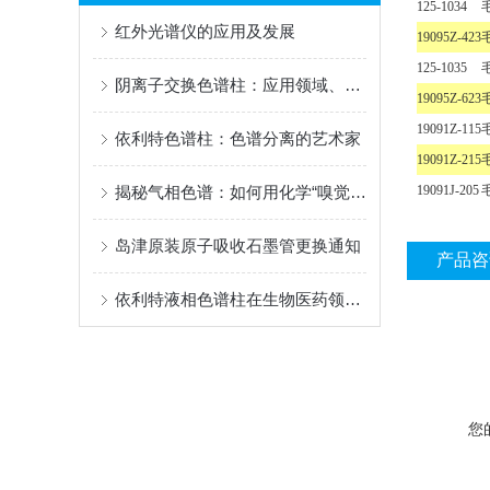
125-1034
红外光谱仪的应用及发展
19095Z-423
125-1035
阴离子交换色谱柱：应用领域、使用方法与维护要点
19095Z-623
19091Z-115
依利特色谱柱：色谱分离的艺术家
19091Z-215
19091J-205
揭秘气相色谱：如何用化学“嗅觉”解析复杂混合物？
岛津原装原子吸收石墨管更换通知
产品咨
依利特液相色谱柱在生物医药领域的应用与优势
您