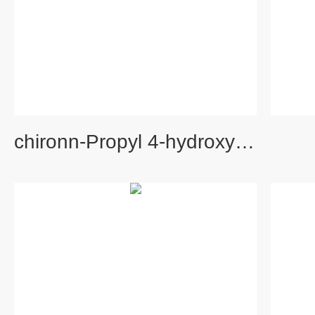
chironn-Propyl 4-hydroxybenzoate-2,3,5,6-d4标准品（1219802-6