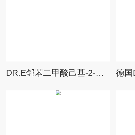
DR.E邻苯二甲酸己基-2-乙基己基酯标准品（C16178500）